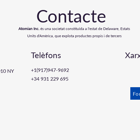
Contacte
Atomian Inc.
és una societat constituïda a l'estat de Delaware, Estats
Units d'Amèrica, que explota productes propis i de tercers
Telèfons
Xarx
+1(917)947-
9692
010 NY
+34 931 229 695
Fo