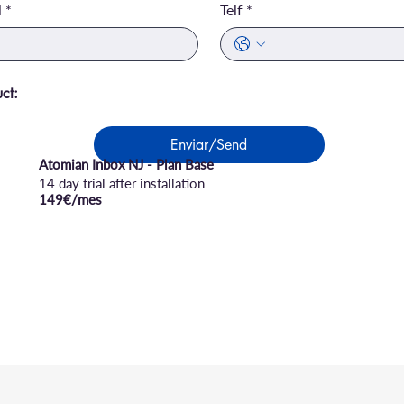
l
*
Telf
*
ct:
Enviar/Send
Atomian Inbox NJ - Plan Base
14 day trial after installation
149€/mes