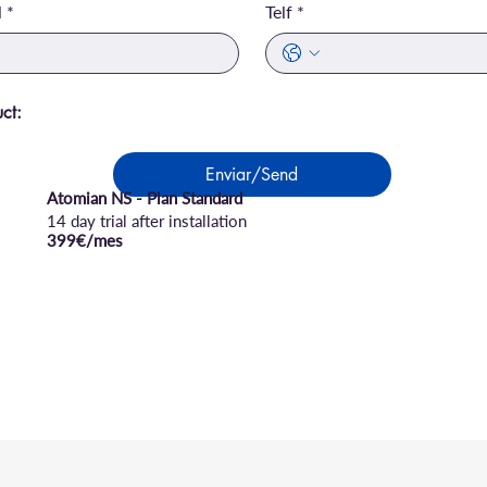
l
*
Telf
*
ct:
Enviar/Send
Atomian NS - Plan Standard
14 day trial after installation
399€/mes