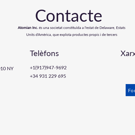
Contacte
Atomian Inc.
és una societat constituïda a l'estat de Delaware, Estats
Units d'Amèrica, que explota productes propis i de tercers
Telèfons
Xarx
+1(917)947-
9692
010 NY
+34 931 229 695
Fo