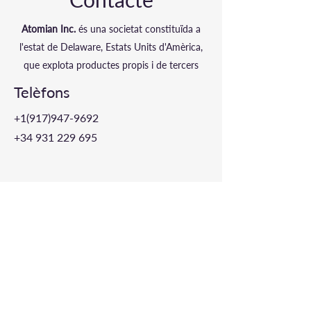
Atomian Inc.
és una societat constituïda a
l'estat de Delaware, Estats Units d'Amèrica,
que explota productes propis i de tercers
Telèfons
+1(917)947
-
9692
+34 931 229 695
Xarxes socials i altres
Formulari de contacte