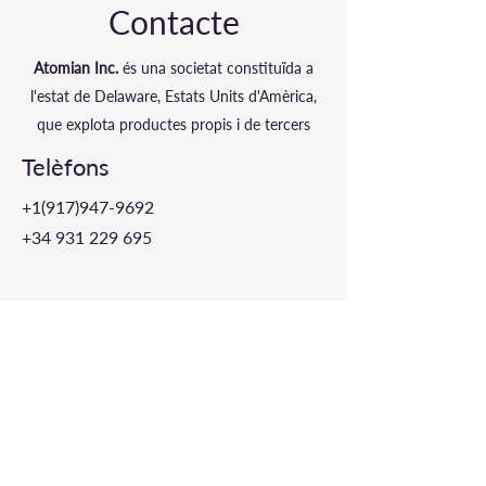
Contacte
Atomian Inc.
és una societat constituïda a
l'estat de Delaware, Estats Units d'Amèrica,
que explota productes propis i de tercers
Telèfons
+1(917)947
-
9692
+34 931 229 695
Xarxes socials i altres
Formulari de contacte